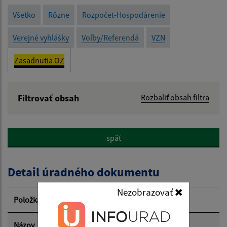
Všetko
Rôzne
Rozpočet-Hospodárenie
Verejné vyhlášky
Voľby/Referendá
VZN
Zasadnutia OZ
Filtrovať obsah
Rozbaliť obsah filtra
Názov:
späť
Popis:
Detail úradného dokumentu
Dátum zverejnenia od:
Nezobrazovať
Položka
Informácia
Dátum zverejnenia do:
Názov
Uznesenia 15. zasadnutie OZ