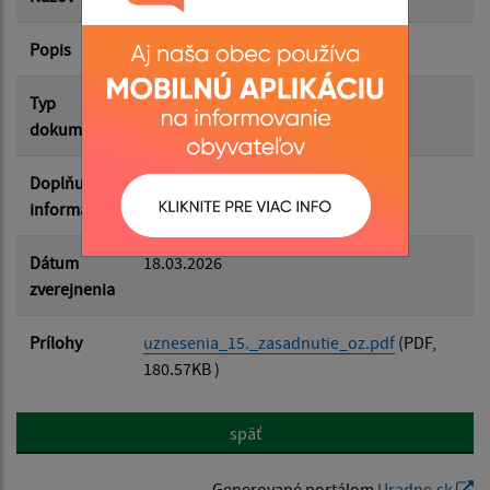
Popis
Filtrovať
Reset
Typ
Zasadnutia OZ
dokumentu
Doplňujúce
informácie
Dátum
18.03.2026
zverejnenia
Prílohy
uznesenia_15._zasadnutie_oz.pdf
(PDF,
180.57KB )
späť
Generované portálom
Uradne.sk