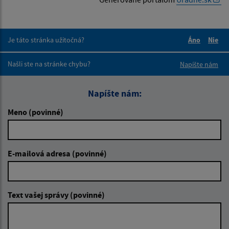
Je táto stránka užitočná?
Áno
Nie
Boli tieto 
Boli 
Našli ste na stránke chybu?
Napíšte nám
Napíšte nám:
Meno (povinné)
E-mailová adresa (povinné)
Text vašej správy (povinné)