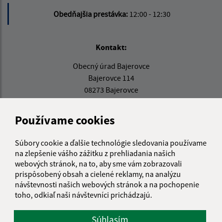
Obedňajšia prestávka:
12:00 - 12:30
Kontakt:
Obecný úrad Bajerovce
Bajerovce 114
08273 Bajerovce
info@bajerovce.sk
Používame cookies
+421 51 459 73 36
IČO: 00326810
Súbory cookie a ďalšie technológie sledovania používame
na zlepšenie vášho zážitku z prehliadania našich
webových stránok, na to, aby sme vám zobrazovali
prispôsobený obsah a cielené reklamy, na analýzu
návštevnosti našich webových stránok a na pochopenie
toho, odkiaľ naši návštevníci prichádzajú.
Súhlasím