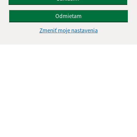
Odmietam
Zmeniť moje nastavenia
Informácie o stránke:
Vyhlásenie o prístupnosti
Autorské práva
Ochrana osobných údajov
Navigácia:
Vytlačiť aktuálnu stránku
Mapa stránok
Cookies