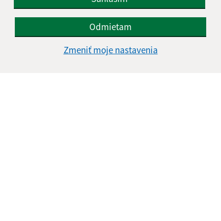
Odmietam
Zmeniť moje nastavenia
Informácie o stránke:
Vyhlásenie o prístupnosti
Autorské práva
Ochrana osobných údajov
Navigácia:
Vytlačiť aktuálnu stránku
Mapa stránok
Cookies