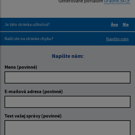
Generované portálom
Uradne.sk
Je táto stránka užitočná?
Áno
Nie
Boli tieto 
Boli 
Našli ste na stránke chybu?
Napíšte nám
Napíšte nám:
Meno (povinné)
E-mailová adresa (povinné)
Text vašej správy (povinné)