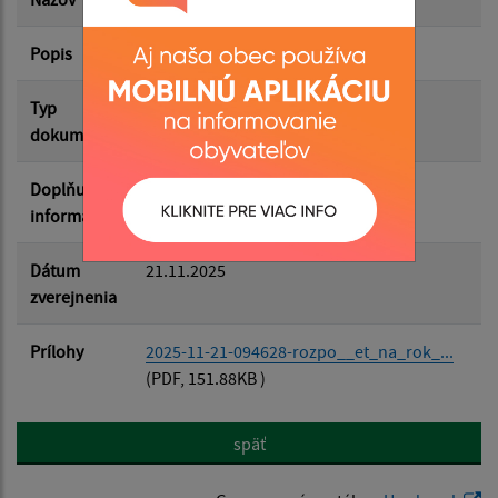
Popis
Filtrovať
Reset
Typ
Rozpočet-Hospodárenie
dokumentu
Doplňujúce
informácie
Dátum
21.11.2025
zverejnenia
Prílohy
2025-11-21-094628-rozpo__et_na_rok_...
(PDF, 151.88KB )
späť