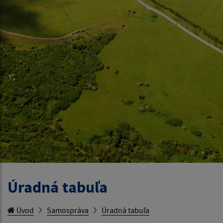
Úradná tabuľa
Úvod
Samospráva
Úradná tabuľa