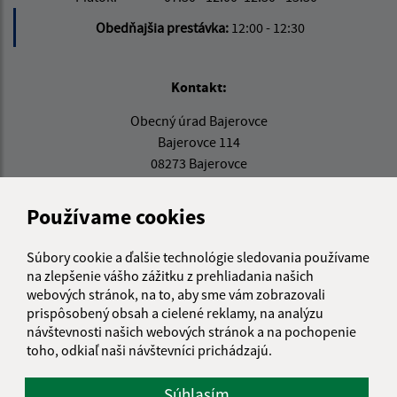
Obedňajšia prestávka:
12:00 - 12:30
Kontakt:
Obecný úrad Bajerovce
Bajerovce 114
08273 Bajerovce
info@bajerovce.sk
Používame cookies
+421 51 459 73 36
IČO: 00326810
Súbory cookie a ďalšie technológie sledovania používame
na zlepšenie vášho zážitku z prehliadania našich
webových stránok, na to, aby sme vám zobrazovali
prispôsobený obsah a cielené reklamy, na analýzu
návštevnosti našich webových stránok a na pochopenie
toho, odkiaľ naši návštevníci prichádzajú.
Súhlasím