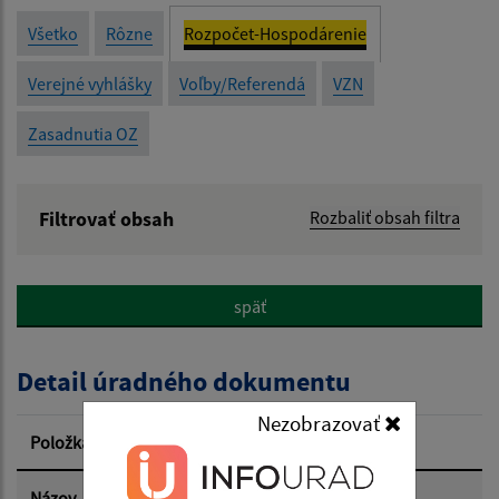
Všetko
Rôzne
Rozpočet-Hospodárenie
Verejné vyhlášky
Voľby/Referendá
VZN
Zasadnutia OZ
Filtrovať obsah
Rozbaliť obsah filtra
Názov:
späť
Popis:
Detail úradného dokumentu
Dátum zverejnenia od:
Nezobrazovať
Položka
Informácia
Dátum zverejnenia do:
Názov
Rozpočet na rok 2026-PRÍJMY