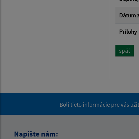
Dátum z
Prílohy
späť
Boli tieto informácie pre vás už
Napíšte nám: