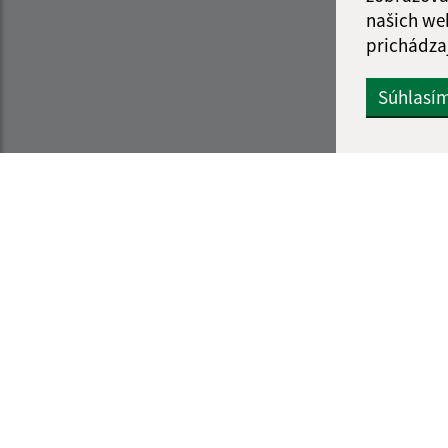
našich we
prichádza
Súhlasí
Informácie o stránke:
Navigácia:
Vyhlásenie o prístupnosti
Vytlačiť aktuálnu strá
Autorské práva
Mapa stránok
Ochrana osobných údajov
Cookies