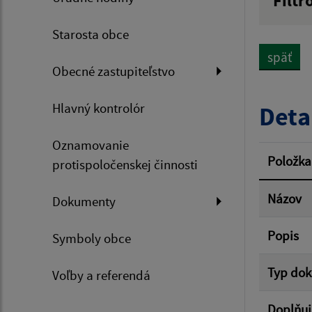
Filtr
Názov
Starosta obce
späť
Obecné zastupiteľstvo
Dátum 
Hlavný kontrolór
Deta
Oznamovanie
Filtr
Položka
protispoločenskej činnosti
Názov
Dokumenty
Popis
Symboly obce
Typ do
Voľby a referendá
Doplňuj