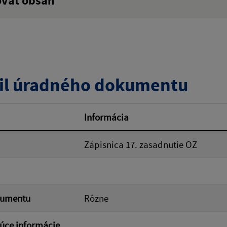
ovať obsah
:
Popis:
zverejnenia do:
il úradného dokumentu
ovať
Informácia
Zápisnica 17. zasadnutie OZ
kumentu
Rôzne
úce informácie