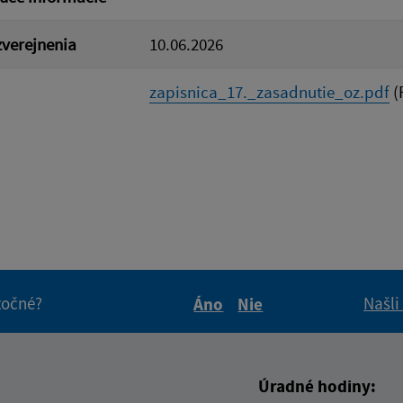
verejnenia
10.06.2026
zapisnica_17._zasadnutie_oz.pdf
(
itočné?
Našli
Áno
Nie
Boli tieto informácie pre 
Boli tieto informáci
Úradné hodiny: