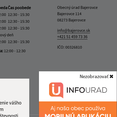
Obecný úrad Bajerovce
beda
Čas poobede
Bajerovce 114
2:00
12:30 - 15:30
08273 Bajerovce
2:00
12:30 - 15:30
2:00
12:30 - 15:30
info@bajerovce.sk
ový deň
+421 51 459 73 36
2:00
12:30 - 15:30
IČO: 00326810
ka:
12:00 - 12:30
Nezobrazovať
enie vášho
ám
števnosti