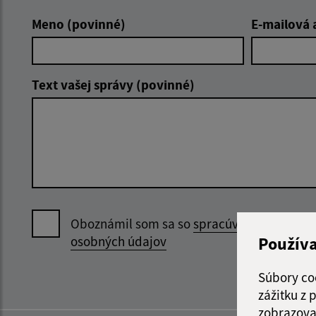
Meno (povinné)
E-mailová 
Text vašej správy (povinné)
Oboznámil som sa so
spracúvaním
Použív
osobných údajov
Súbory co
zážitku z
zobrazova