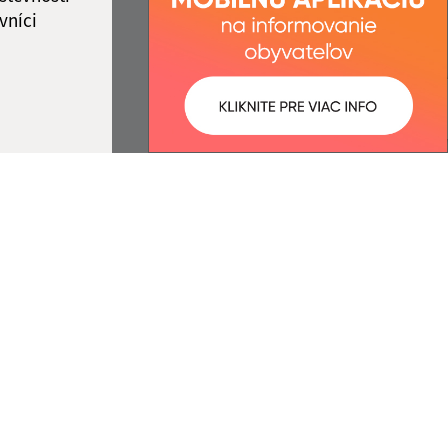
vníci
ované:
Správca obsahu:
14:06 hod.
Správca obsahu je Obec
Bajerovce.
Vytvorené v súlade s
Jednotným