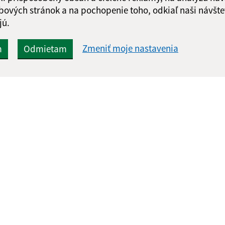
bových stránok a na pochopenie toho, odkiaľ naši návšte
jú.
Zmeniť moje nastavenia
m
Odmietam
Rýchle odkazy:
Aktualiz
nku
Naša obec
29.07.2026 
História
RSS
Fotogaléria