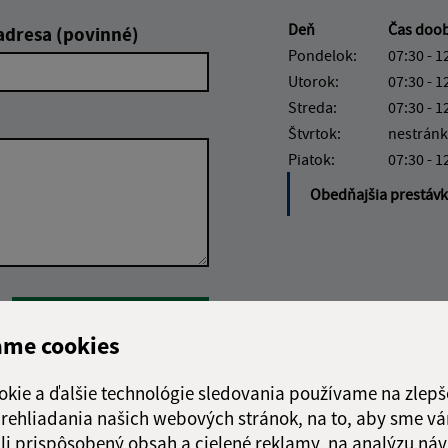
Deň
Čas doo
adresa (povinné)
Pondelok:
07:30 - 1
Utorok:
07:30 - 1
Streda:
07:30 - 1
Štvrtok:
nestránk
Piatok:
07:30 - 1
Obedňajšia prestáv
Google reCaptcha Response
Odoslať správu
ame cookies
okie a ďalšie technológie sledovania používame na zlepš
 prehliadania našich webových stránok, na to, aby sme v
li prispôsobený obsah a cielené reklamy, na analýzu náv