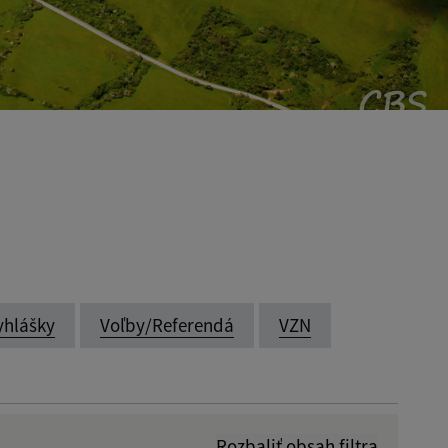
yhlášky
Voľby/Referendá
VZN
Rozbaliť obsah filtra