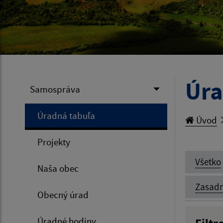
Úra
Samospráva
Úradná tabuľa
Úvod
Projekty
Všetko
Naša obec
Zasadn
Obecný úrad
Úradné hodiny