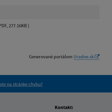
PDF, 277.16KB )
Generované portálom
Uradne.sk
 ste na stránke chybu?
vás užitočné?
e pre vás užitočné?
Kontakt: