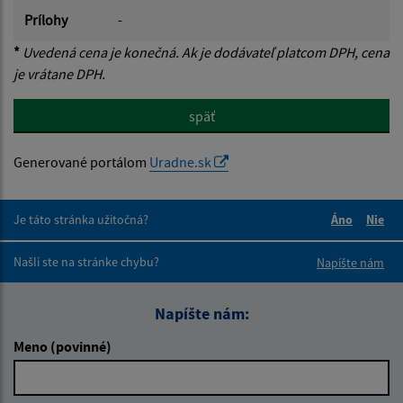
Prílohy
-
*
Uvedená cena je konečná. Ak je dodávateľ platcom DPH, cena
je vrátane DPH.
späť
Generované portálom
Uradne.sk
Je táto stránka užitočná?
Áno
Nie
Boli tieto 
Boli 
Našli ste na stránke chybu?
Napíšte nám
Napíšte nám:
Meno (povinné)