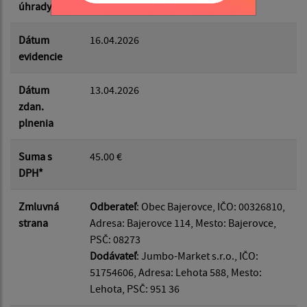
úhrady
Dátum
16.04.2026
evidencie
Dátum
13.04.2026
zdan.
plnenia
Suma s
45.00 €
DPH*
Zmluvná
Odberateľ
: Obec Bajerovce, IČO: 00326810,
strana
Adresa: Bajerovce 114, Mesto: Bajerovce,
PSČ: 08273
Dodávateľ
: Jumbo-Market s.r.o., IČO:
51754606, Adresa: Lehota 588, Mesto:
Lehota, PSČ: 951 36