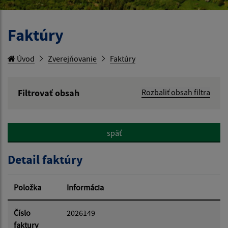
Faktúry
Úvod
Zverejňovanie
Faktúry
Filtrovať obsah
Rozbaliť obsah filtra
Hľadaný výraz:
späť
Hľadať v:
Detail faktúry
Typ dátumu:
Položka
Informácia
Dátum od:
Číslo
2026149
faktury