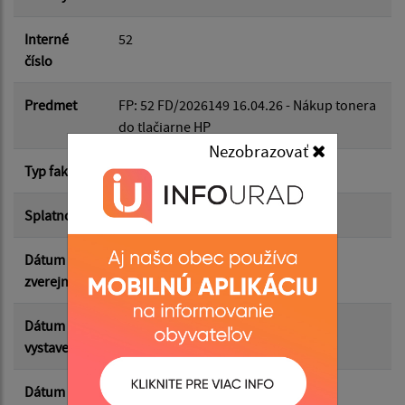
Dátum do:
Interné
52
číslo
Suma od:
Predmet
FP: 52 FD/2026149 16.04.26 - Nákup tonera
do tlačiarne HP
Nezobrazovať
Suma do:
Typ faktúry
dodávateľská
Splatnosť
28.01.2026
Filtrovať
Reset
Dátum
26.05.2026
zverejnenia
Dátum
13.04.2026
vystavenia
Dátum
17.04.2026