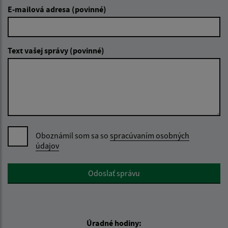
E-mailová adresa (povinné)
Text vašej správy (povinné)
Oboznámil som sa so
spracúvaním osobných
údajov
Google reCaptcha Response
Odoslať správu
Úradné hodiny: