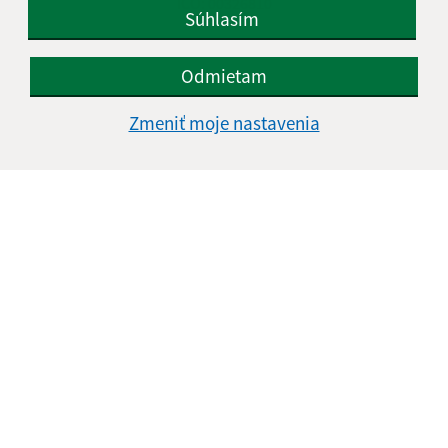
IČO: 00326810
Súhlasím
Odmietam
Zmeniť moje nastavenia
Informácie o stránke:
Vyhlásenie o prístupnosti
Autorské práva