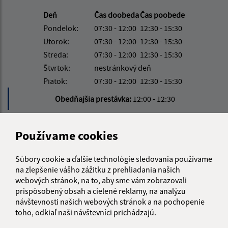
Deň
Čas doobeda
Čas poobede
Pondelok:
07:30 - 12:00
12:30 - 15:30
Utorok:
07:30 - 12:00
12:30 - 15:30
Streda:
07:30 - 12:00
12:30 - 15:30
Štvrtok:
nestránkový deň
Piatok:
07:30 - 12:00
12:30 - 15:30
Obedňajšia prestávka:
12:00 - 12:30
Kontakt:
Používame cookies
Obecný úrad Bajerovce
Súbory cookie a ďalšie technológie sledovania používame
Bajerovce 114
na zlepšenie vášho zážitku z prehliadania našich
08273 Bajerovce
webových stránok, na to, aby sme vám zobrazovali
prispôsobený obsah a cielené reklamy, na analýzu
info@bajerovce.sk
návštevnosti našich webových stránok a na pochopenie
+421 51 459 73 36
toho, odkiaľ naši návštevníci prichádzajú.