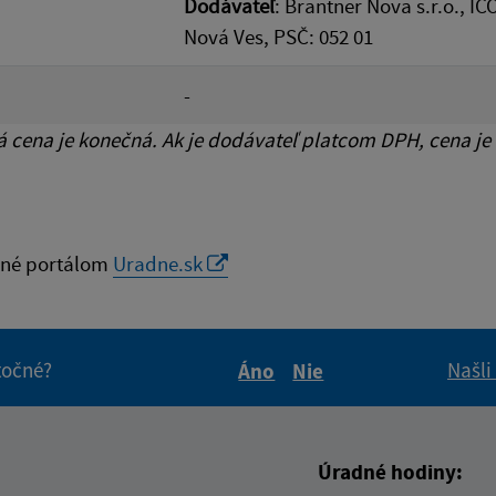
Dodávateľ
: Brantner Nova s.r.o., I
Nová Ves, PSČ: 052 01
-
cena je konečná. Ak je dodávateľ platcom DPH, cena je
né portálom
Uradne.sk
itočné?
Našli
Áno
Nie
Boli tieto informácie pre 
Boli tieto informáci
Úradné hodiny: