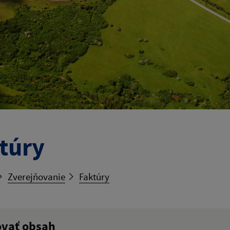
túry
Zverejňovanie
Faktúry
ovať obsah