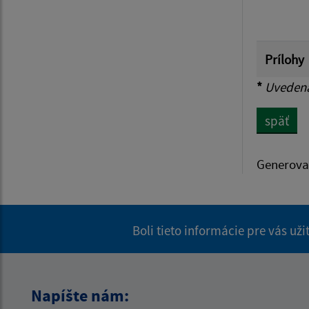
Prílohy
*
Uvedená 
späť
Generova
Boli tieto informácie pre vás už
Napíšte nám: