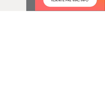
ované:
Správca obsahu:
14:06 hod.
Správca obsahu je Obec
Bajerovce.
Vytvorené v súlade s
Jednotným