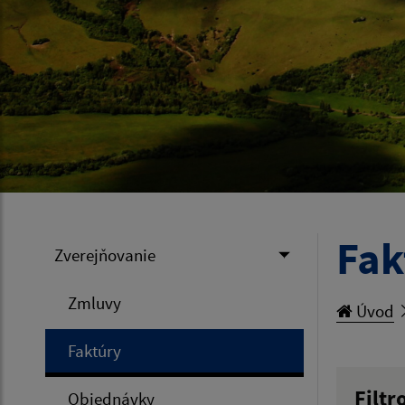
Fak
Zverejňovanie
Zmluvy
Úvod
Faktúry
Filtr
Objednávky