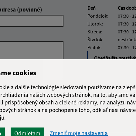
Deň
Čas doo
adresa (povinné)
Pondelok:
07:30 - 1
Utorok:
07:30 - 1
Streda:
07:30 - 1
Štvrtok:
nestránk
Piatok:
07:30 - 1
Obedňajšia prestáv
ame cookies
okie a ďalšie technológie sledovania používame na zlepš
Google reCaptcha Response
 prehliadania našich webových stránok, na to, aby sme v
Odoslať správu
li prispôsobený obsah a cielené reklamy, na analýzu náv
bových stránok a na pochopenie toho, odkiaľ naši návšte
jú.
Zmeniť moje nastavenia
m
Odmietam