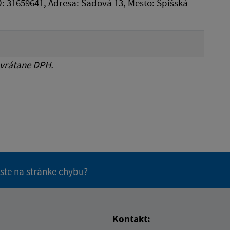
ČO: 31659641, Adresa: Sadová 13, Mesto: Spišská
 vrátane DPH.
 ste na stránke chybu?
vás užitočné?
e pre vás užitočné?
Kontakt: