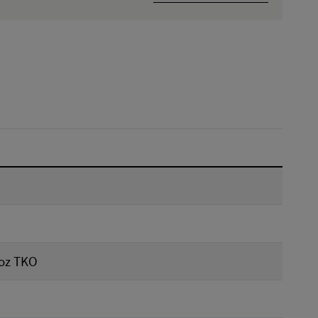
Hľadať v:
Dátum do:
Reset
voz TKO