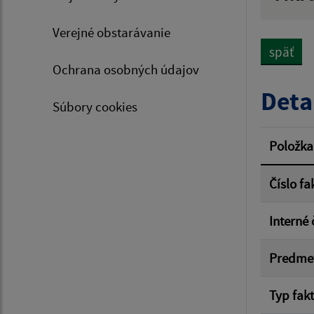
Hľadan
Verejné obstarávanie
späť
Ochrana osobných údajov
Typ dá
Deta
Súbory cookies
Suma 
Položka
Číslo fa
Filtr
Interné 
Predme
Typ fak