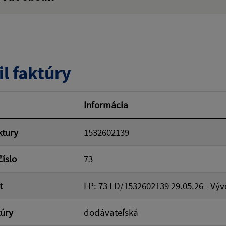
ý výraz:
tumu:
Dátum od:
il faktúry
od:
Suma do:
Informácia
ktury
1532602139
ovať
číslo
73
t
FP: 73 FD/1532602139 29.05.26 - Vý
túry
dodávateľská