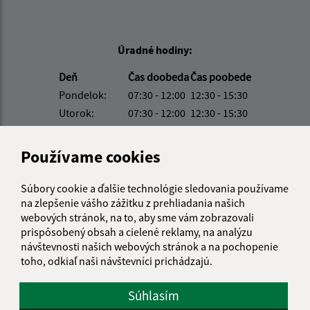
Úradné hodiny:
Deň
Čas doobeda
Čas poobede
Pondelok:
07:30 - 12:00
12:30 - 15:30
Utorok:
07:30 - 12:00
12:30 - 15:30
Streda:
07:30 - 12:00
12:30 - 15:30
Štvrtok:
nestránkový deň
Používame cookies
Piatok:
07:30 - 12:00
12:30 - 15:30
Súbory cookie a ďalšie technológie sledovania používame
Obedňajšia prestávka:
12:00 - 12:30
na zlepšenie vášho zážitku z prehliadania našich
webových stránok, na to, aby sme vám zobrazovali
prispôsobený obsah a cielené reklamy, na analýzu
Kontakt:
návštevnosti našich webových stránok a na pochopenie
toho, odkiaľ naši návštevníci prichádzajú.
Obecný úrad Bajerovce
Bajerovce 114
Súhlasím
08273 Bajerovce