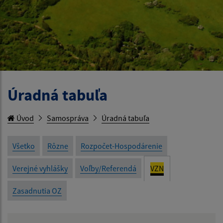
Úradná tabuľa
Úvod
Samospráva
Úradná tabuľa
Všetko
Rôzne
Rozpočet-Hospodárenie
Verejné vyhlášky
Voľby/Referendá
VZN
Zasadnutia OZ