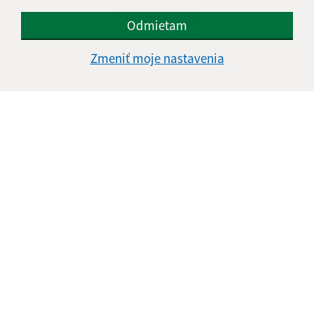
info@bajerovce.sk
Odmietam
+421 51 459 73 36
Zmeniť moje nastavenia
IČO: 00326810