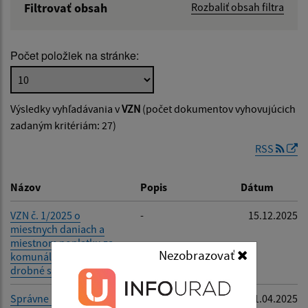
Filtrovať obsah
Rozbaliť obsah filtra
Názov:
Počet položiek na stránke:
Popis:
Výsledky vyhľadávania v
VZN
(počet dokumentov vyhovujúcich
Dátum zverejnenia od:
zadaným kritériám: 27)
RSS
Dátum zverejnenia do:
Názov
Popis
Dátum
Platnosť od:
VZN č. 1/2025 o
-
15.12.2025
miestnych daniach a
miestnom poplatku za
Nezobrazovať
komunálne odpady a
Platnosť do:
drobné stavebné odpady
Správne poplatky od 1. 4.
-
01.04.2025