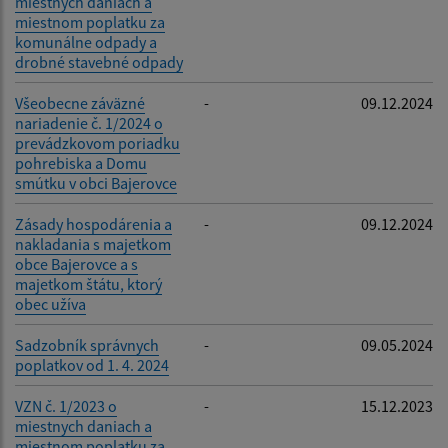
miestnych daniach a
miestnom poplatku za
komunálne odpady a
drobné stavebné odpady
Všeobecne záväzné
-
09.12.2024
nariadenie č. 1/2024 o
prevádzkovom poriadku
pohrebiska a Domu
smútku v obci Bajerovce
Zásady hospodárenia a
-
09.12.2024
nakladania s majetkom
obce Bajerovce a s
majetkom štátu, ktorý
obec užíva
Sadzobník správnych
-
09.05.2024
poplatkov od 1. 4. 2024
VZN č. 1/2023 o
-
15.12.2023
miestnych daniach a
miestnom poplatku za