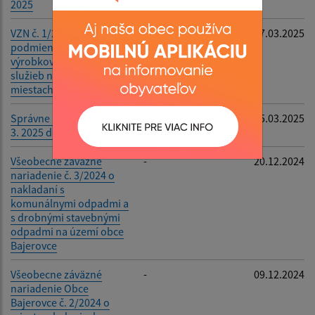
2025
Filtrovať
Reset
VZN č. 1/2025 o určení
-
17.03.2025
podmienok predaja
výrobkov a poskytovaní
služieb na trhových
miestach v obci
Správne poplatky od 15.
-
15.03.2025
3. 2025 do 31. 3. 2025
Všeobecne záväzné
-
20.12.2024
nariadenie č. 3/2024 o
nakladaní s
komunálnymi odpadmi a
s drobnými stavebnými
odpadmi na území obce
Bajerovce
Všeobecne záväzné
-
09.12.2024
nariadenie Obce
Bajerovce č. 2/2024 o