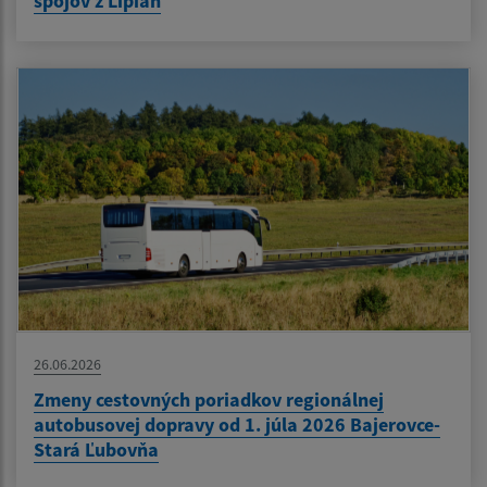
spojov z Lipian
26.06.2026
Zmeny cestovných poriadkov regionálnej
autobusovej dopravy od 1. júla 2026 Bajerovce-
Stará Ľubovňa