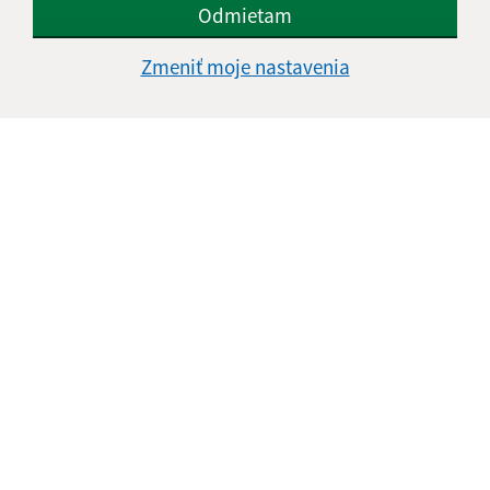
Odmietam
Google reCaptcha Response
Odoslať správu
Zmeniť moje nastavenia
Úradné hodiny:
Deň
Čas doobeda
Čas poobede
Pondelok:
07:30 - 12:00
12:30 - 15:30
Utorok:
07:30 - 12:00
12:30 - 15:30
Streda:
07:30 - 12:00
12:30 - 15:30
Štvrtok:
nestránkový deň
Piatok:
07:30 - 12:00
12:30 - 15:30
Obedňajšia prestávka:
12:00 - 12:30
Kontakt:
Obecný úrad Bajerovce