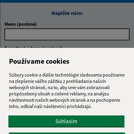
Napíšte nám:
Meno (povinné)
E-mailová adresa (povinné)
Používame cookies
Text vašej správy (povinné)
Súbory cookie a ďalšie technológie sledovania používame
na zlepšenie vášho zážitku z prehliadania našich
webových stránok, na to, aby sme vám zobrazovali
prispôsobený obsah a cielené reklamy, na analýzu
návštevnosti našich webových stránok a na pochopenie
toho, odkiaľ naši návštevníci prichádzajú.
Súhlasím
Oboznámil som sa so
spracúvaním osobných
údajov