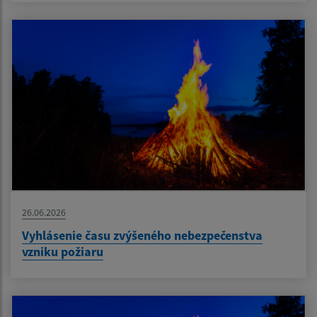
26.06.2026
Vyhlásenie času zvýšeného nebezpečenstva
vzniku požiaru