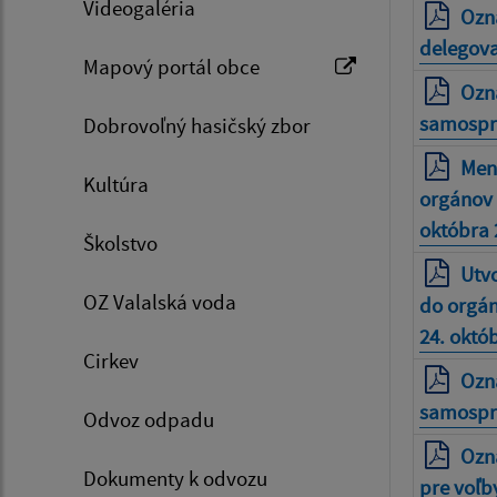
Videogaléria
Ozn
delegova
Mapový portál obce
Ozn
samospr
Dobrovoľný hasičský zbor
Meno
Kultúra
orgánov 
októbra 
Školstvo
Utvo
OZ Valalská voda
do orgán
24. októ
Cirkev
Ozn
samosprá
Odvoz odpadu
Ozn
Dokumenty k odvozu
pre voľb