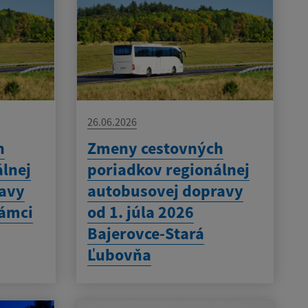
26.06.2026
h
Zmeny cestovných
álnej
poriadkov regionálnej
ravy
autobusovej dopravy
rámci
od 1. júla 2026
Bajerovce-Stará
Ľubovňa