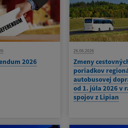
26
26.06.2026
rendum 2026
Zmeny cestovnýc
poriadkov region
autobusovej dop
od 1. júla 2026 v 
spojov z Lipian