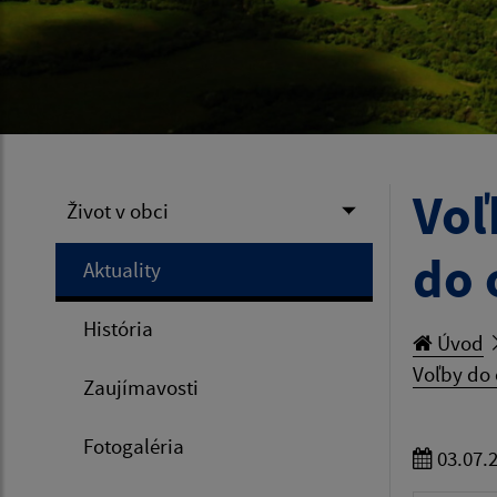
Voľ
Život v obci
do 
Aktuality
História
Úvod
Voľby do
Zaujímavosti
Fotogaléria
03.07.