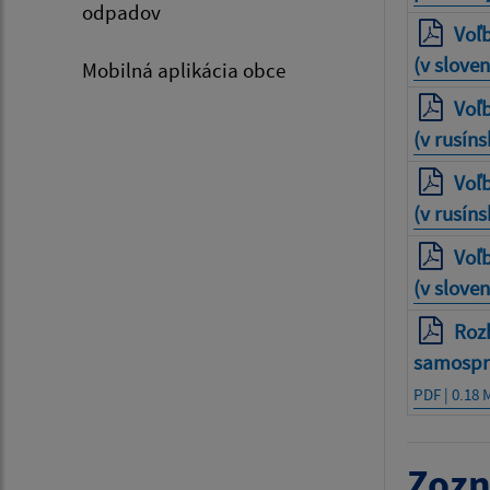
odpadov
Voľ
(v slove
Mobilná aplikácia obce
Voľ
(v rusín
Voľ
(v rusín
Voľ
(v slove
Roz
samosprá
PDF | 0.18 
Zozn