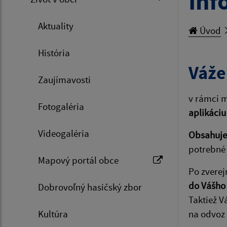
Inf
Aktuality
Úvod
História
Váže
Zaujímavosti
v rámci m
Fotogaléria
aplikáciu
Videogaléria
Obsahuje 
potrebné 
Mapový portál obce
Po zverej
do Vášho
Dobrovoľný hasičský zbor
Taktiež V
Kultúra
na odvoz