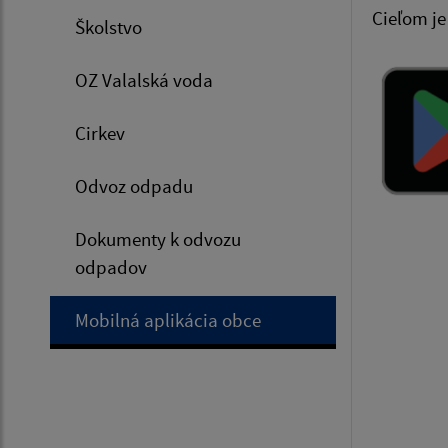
Cieľom je
Školstvo
OZ Valalská voda
Cirkev
Odvoz odpadu
Dokumenty k odvozu
odpadov
Mobilná aplikácia obce