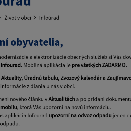
oúrad
Život v obci
Infoúrad
ní obyvatelia,
odernizácie a elektronizácie obecných služieb si Vás do
 Infourad.
Mobilná aplikácia je
pre všetkých ZADARMO.
Aktuality, Úradnú tabuľu, Zvozový kalendár a Zaujímavo
informácie z diania u nás v obci.
není nového článku v
Aktualitách
a po pridaní dokument
 mobilu
, ktorá Vás upozorní na novú informáciu.
ás aplikácia Infourad
upozorní na odvoz odpadu
jeden de
 odpadu.