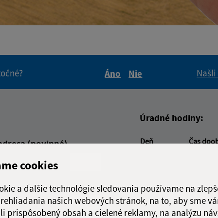
itočné?
Našli
Áno
Nie
Boli tieto informácie pre 
Boli tieto informáci
Úradné hodiny:
Deň
Čas doo
adresa (povinné)
Pondelok:
07:30 - 1
ame cookies
Utorok:
07:30 - 1
Streda:
07:30 - 1
okie a ďalšie technológie sledovania používame na zlepš
Štvrtok:
nestránk
 prehliadania našich webových stránok, na to, aby sme v
Piatok:
07:30 - 1
li prispôsobený obsah a cielené reklamy, na analýzu náv