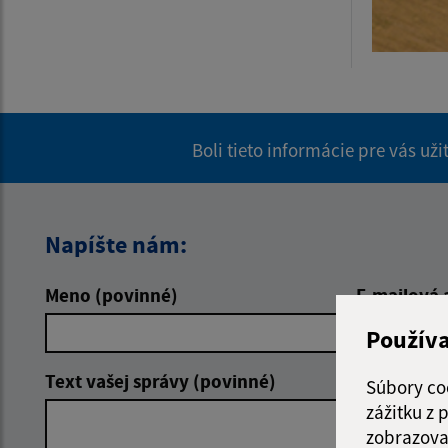
Boli tieto informácie pre vás už
Napíšte nám:
Meno (povinné)
E-mailová 
Použív
Text vašej správy (povinné)
Súbory co
zážitku z
zobrazova