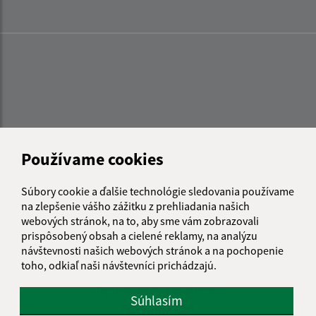
Používame cookies
Súbory cookie a ďalšie technológie sledovania používame
na zlepšenie vášho zážitku z prehliadania našich
webových stránok, na to, aby sme vám zobrazovali
prispôsobený obsah a cielené reklamy, na analýzu
návštevnosti našich webových stránok a na pochopenie
Informácie o stránke:
toho, odkiaľ naši návštevníci prichádzajú.
Vyhlásenie o prístupnosti
Súhlasím
Autorské práva