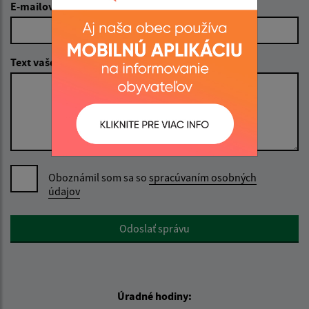
E-mailová adresa (povinné)
Text vašej správy (povinné)
Oboznámil som sa so
spracúvaním osobných
údajov
Google reCaptcha Response
Odoslať správu
Úradné hodiny: