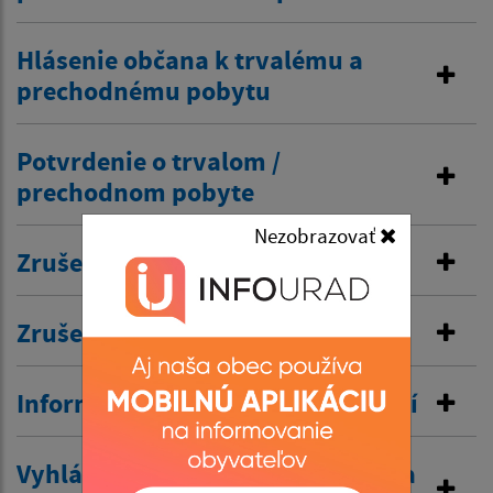
Hlásenie občana k trvalému a
prechodnému pobytu
Potvrdenie o trvalom /
prechodnom pobyte
Nezobrazovať
Zrušenie trvalého pobytu
Zrušenie prechodného pobytu
Informovanie o pobyte v zahraničí
Vyhlásenie o zákaze poskytovania