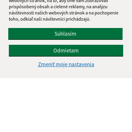
webových stránok, na to, aby sme vám zobrazovali
prispôsobený obsah a cielené reklamy, na analýzu
návštevnosti našich webových stránok a na pochopenie
toho, odkiaľ naši návštevníci prichádzajú.
Súhlasím
Odmietam
Zmeniť moje nastavenia
Informácie o stránke:
Vyhlásenie o prístupnosti
Autorské práva
Ochrana osobných údajov
Navigácia:
Vytlačiť aktuálnu stránku
Mapa stránok
Cookies