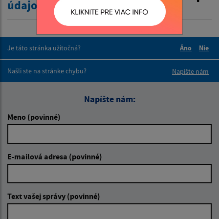
údajov
Je táto stránka užitočná?
Áno
Nie
Boli tieto 
Boli 
Našli ste na stránke chybu?
Napíšte nám
Napíšte nám:
Meno (povinné)
E-mailová adresa (povinné)
Text vašej správy (povinné)