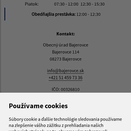
Piatok:
07:30 - 12:00
12:30 - 15:30
Obedňajšia prestávka:
12:00 - 12:30
Kontakt:
Obecný úrad Bajerovce
Bajerovce 114
08273 Bajerovce
info@bajerovce.sk
+421 51 459 73 36
IČO: 00326810
Používame cookies
Súbory cookie a ďalšie technológie sledovania používame
na zlepšenie vášho zážitku z prehliadania našich