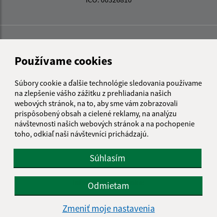
Používame cookies
Súbory cookie a ďalšie technológie sledovania používame
na zlepšenie vášho zážitku z prehliadania našich
webových stránok, na to, aby sme vám zobrazovali
prispôsobený obsah a cielené reklamy, na analýzu
návštevnosti našich webových stránok a na pochopenie
toho, odkiaľ naši návštevníci prichádzajú.
Súhlasím
Informácie o stránke:
Odmietam
Vyhlásenie o prístupnosti
Zmeniť moje nastavenia
Autorské práva