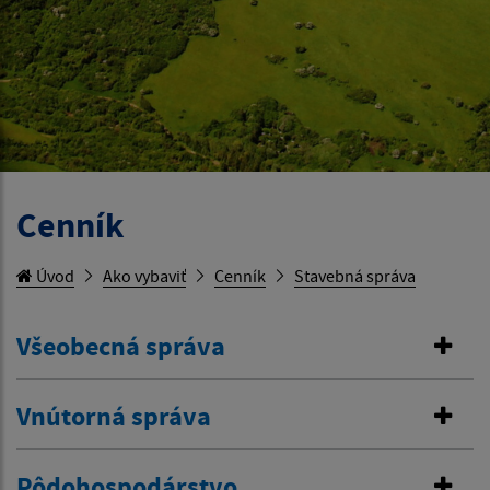
Cenník
Úvod
Ako vybaviť
Cenník
Stavebná správa
Všeobecná správa
Vnútorná správa
Pôdohospodárstvo