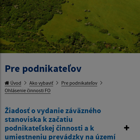
Pre podnikateľov
Úvod
Ako vybaviť
Pre podnikateľov
Ohlásenie činnosti FO
Žiadosť o vydanie záväzného
stanoviska k začatiu
podnikateľskej činnosti a k
umiestneniu prevádzky na území