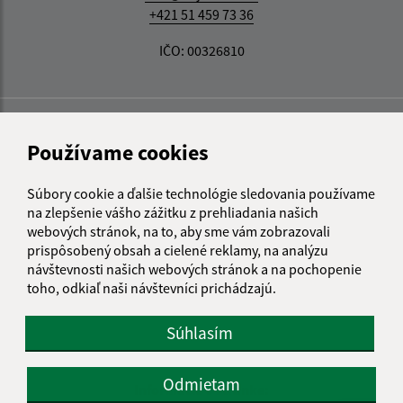
+421 51 459 73 36
IČO: 00326810
Používame cookies
Súbory cookie a ďalšie technológie sledovania používame
na zlepšenie vášho zážitku z prehliadania našich
webových stránok, na to, aby sme vám zobrazovali
prispôsobený obsah a cielené reklamy, na analýzu
návštevnosti našich webových stránok a na pochopenie
toho, odkiaľ naši návštevníci prichádzajú.
Súhlasím
Odmietam
Informácie o stránke: