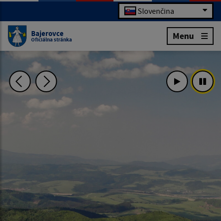
Slovenčina
Bajerovce
Menu
Oficiálna stránka