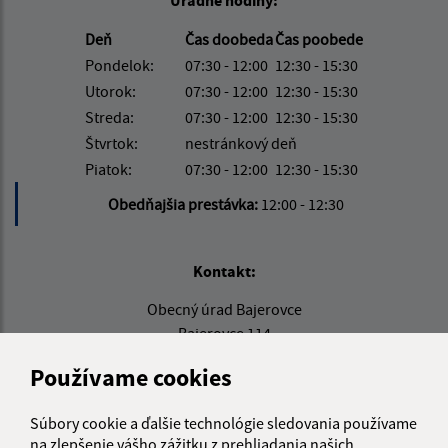
Deň
Čas doobeda
Čas poobede
Pondelok:
07:30 - 12:00
12:30 - 15:30
Utorok:
07:30 - 12:00
12:30 - 15:30
Streda:
07:30 - 12:00
12:30 - 15:30
Štvrtok:
nestránkový deň
Piatok:
07:30 - 12:00
12:30 - 15:30
Obedňajšia prestávka:
12:00 - 12:30
Kontakt:
Obecný úrad Bajerovce
Bajerovce 114
08273 Bajerovce
Používame cookies
info@bajerovce.sk
+421 51 459 73 36
Súbory cookie a ďalšie technológie sledovania používame
na zlepšenie vášho zážitku z prehliadania našich