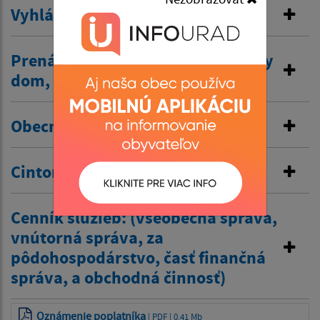
Vyhlásenie v miestnom rozhlase
Prenájom nehnuteľností /kultúrny
dom, …/
Obecné nájomné byty
Cintorínske poplatky
Cenník služieb: (všeobecná správa,
vnútorná správa, za
pôdohospodárstvo, časť finančná
správa, a obchodná činnosť)
Oznámenie poplatníka
| PDF | 0.41 Mb