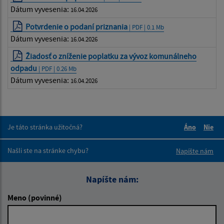
Dátum vyvesenia:
16.04.2026
Potvrdenie o podaní priznania
| PDF | 0.1 Mb
Dátum vyvesenia:
16.04.2026
Žiadosť o zníženie poplatku za vývoz komunálneho
odpadu
| PDF | 0.26 Mb
Dátum vyvesenia:
16.04.2026
Je táto stránka užitočná?
Áno
Nie
Boli tieto 
Boli 
Našli ste na stránke chybu?
Napíšte nám
Napíšte nám:
Meno (povinné)