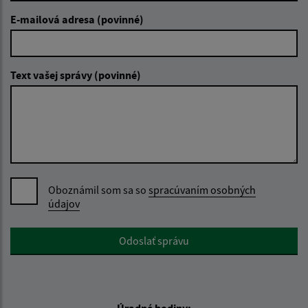
E-mailová adresa (povinné)
Text vašej správy (povinné)
Oboznámil som sa so
spracúvaním osobných
údajov
Google reCaptcha Response
Odoslať správu
Úradné hodiny: