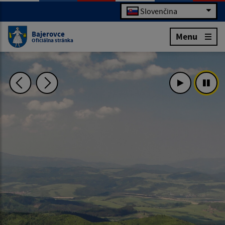
Slovenčina
Bajerovce
Menu
Oficiálna stránka