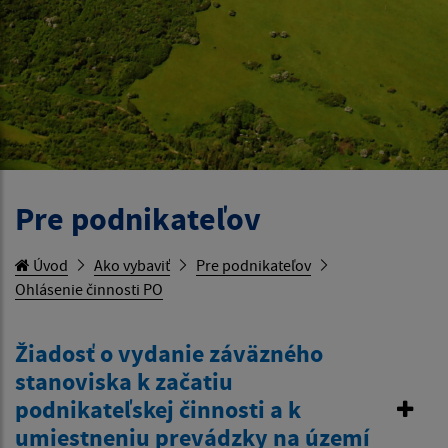
Pre podnikateľov
Úvod
Ako vybaviť
Pre podnikateľov
Ohlásenie činnosti PO
Žiadosť o vydanie záväzného
stanoviska k začatiu
podnikateľskej činnosti a k
umiestneniu prevádzky na území