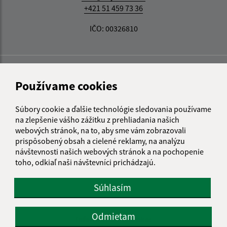
+421 51 459 73 36
IČO: 00326810
Používame cookies
Súbory cookie a ďalšie technológie sledovania používame
na zlepšenie vášho zážitku z prehliadania našich
webových stránok, na to, aby sme vám zobrazovali
prispôsobený obsah a cielené reklamy, na analýzu
návštevnosti našich webových stránok a na pochopenie
toho, odkiaľ naši návštevníci prichádzajú.
Súhlasím
Odmietam
Informácie o stránke: