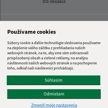
IČO: 00326810
Používame cookies
Súbory cookie a ďalšie technológie sledovania používame
na zlepšenie vášho zážitku z prehliadania našich
webových stránok, na to, aby sme vám zobrazovali
prispôsobený obsah a cielené reklamy, na analýzu
návštevnosti našich webových stránok a na pochopenie
toho, odkiaľ naši návštevníci prichádzajú.
Súhlasím
Informácie o stránke:
Odmietam
Vyhlásenie o prístupnosti
Zmeniť moje nastavenia
Autorské práva