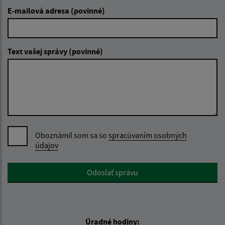
E-mailová adresa (povinné)
Text vašej správy (povinné)
Oboznámil som sa so
spracúvaním osobných
údajov
Google reCaptcha Response
Odoslať správu
Úradné hodiny: