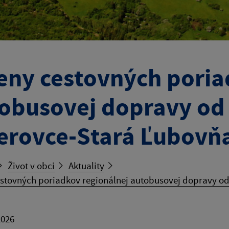
ny cestovných poria
obusovej dopravy od 
erovce-Stará Ľubovň
Život v obci
Aktuality
tovných poriadkov regionálnej autobusovej dopravy od 
2026