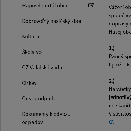
Mapový portál obce
Vážení ob
spoločnos
Dobrovoľný hasičský zbor
dopravy
Našej obc
Kultúra
1.)
Školstvo
Ranný spo
t.j. už o
6
OZ Valalská voda
2.)
Cirkev
Na všetký
jednotliv
Odvoz odpadu
meškaní)
V súvislo
Dokumenty k odvozu
.
odpadov