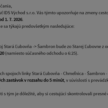
čania,
ť IDS Východ s.r.o. Vás týmto upozorňuje na zmeny cest
od 1. 7. 2026
.
e sa týkajú predovšetkým nasledujúce:
j Stará Ľubovňa -> Šambron bude zo Starej Ľubovne z o
:20
(namiesto súčasného odchodu o 6:25).
ch spojoch linky Stará Ľubovňa - Chmeľnica - Šambron -
ých zastávok v rozsahu do 5 minút
, v súvislosti s prevá
.
sti s tým je dôležité, aby si cestujúci skontrolovali pres