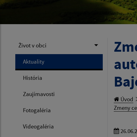
Zme
Život v obci
aut
Aktuality
Baj
História
Zaujímavosti
Úvod
Zmeny ces
Fotogaléria
Videogaléria
26.06.