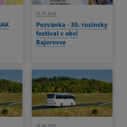
07.07.2026
MAK
Pozvánka - 30. rusínsky
festival v obci
Bajerovce
26.06.2026