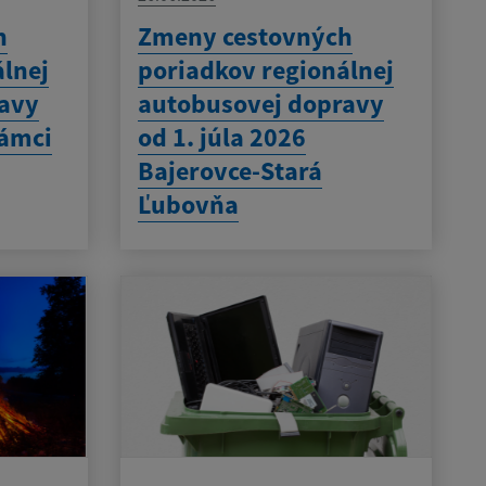
h
Zmeny cestovných
álnej
poriadkov regionálnej
ravy
autobusovej dopravy
rámci
od 1. júla 2026
Bajerovce-Stará
Ľubovňa