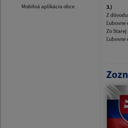
Mobilná aplikácia obce
3.)
Z dôvodu 
Ľubovne 
Zo Starej
Ľubovne o
Zozn