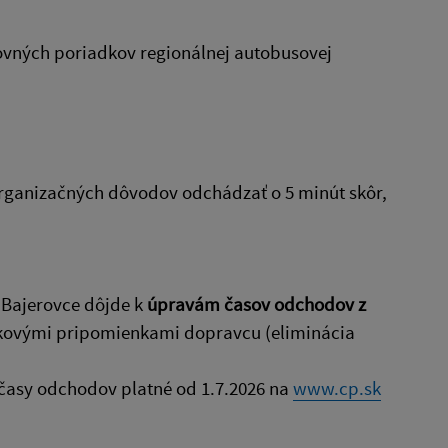
ovných poriadkov regionálnej autobusovej
rganizačných dôvodov odchádzať o 5 minút skôr,
 Bajerovce dôjde k
úpravám časov odchodov z
dzkovými pripomienkami dopravcu (eliminácia
né časy odchodov platné od 1.7.2026 na
www.cp.sk