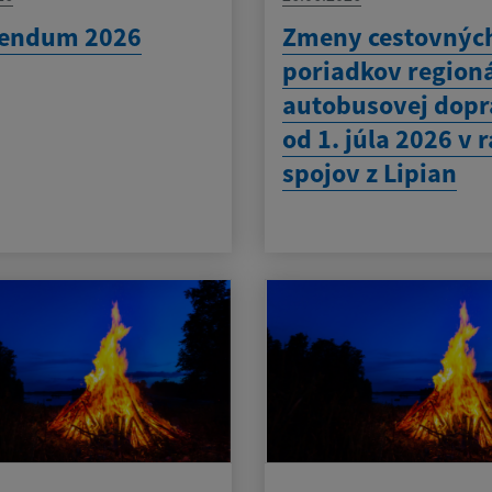
rendum 2026
Zmeny cestovnýc
poriadkov region
autobusovej dop
od 1. júla 2026 v 
spojov z Lipian