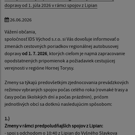
dopravy od 1. júla 2026 v rámci spojov z Lipian
26.06.2026
Vážení občania,
spoločnosť IDS Východ s.r.o. si Vás dovoľuje informovať o
zmenách cestovných poriadkov regionálnej autobusovej
dopravy
od 1. 7. 2026
, ktorých cieľom je najmä zapracovanie
opodstatnených pripomienok a požiadaviek cestujúcej
verejnosti v regióne Hornej Torysy.
Zmeny sa týkajú predovšetkým zjednocovania prevádzkových
režimov vybraných spojov počas celého roka (rovnaké trasy a
časy počas školských dní a počas prázdnin), pričom
jednotlivých obcí sa dotknú nasledujúcim spôsobom:
1.)
Zmeny v rámci predpoludňajších spojov z Lipian:
- spoj s odchodom o 10:40 z Lipian do Vyšného Slavkova