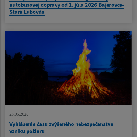
autobusovej dopravy od 1. júla 2026 Bajerovce-
Stará Ľubovňa
26.06.2026
Vyhlásenie času zvýšeného nebezpečenstva
vzniku požiaru