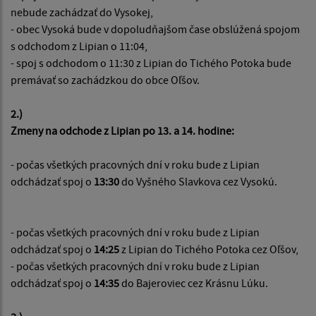
nebude zachádzať do Vysokej,
- obec Vysoká bude v dopoludňajšom čase obslúžená spojom
s odchodom z Lipian o 11:04,
- spoj s odchodom o 11:30 z Lipian do Tichého Potoka bude
premávať so zachádzkou do obce Oľšov.
2.)
Zmeny na odchode z Lipian po 13. a 14. hodine:
- počas všetkých pracovných dní v roku bude z Lipian
odchádzať spoj o
13:30
do Vyšného Slavkova cez Vysokú.
- počas všetkých pracovných dní v roku bude z Lipian
odchádzať spoj o
14:25
z Lipian do Tichého Potoka cez Oľšov,
- počas všetkých pracovných dní v roku bude z Lipian
odchádzať spoj o
14:35
do Bajeroviec cez Krásnu Lúku.