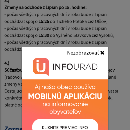
3.)
Zmeny na odchode z Lipian po 15. hodine:
- počas všetkých pracovných dní v roku bude z Lipian
odchádzať spoj o
15:25
do Tichého Potoka cez Oľšov,
- počas všetkých pracovných dní v roku bude z Lipian
odchádzať spoj o
15:30
do Vyšného Slavkova cez Vysokú,
- počas všetkých pracovných dní v roku bude z Lipian
odchádzať spoj o
15:35
do Krásnej Lúky cez Polomu.
Nezobrazovať
4.)
Súčasťou sú taktiež
viaceré drobné časové úpravy spojov
(rádovo v rozsahu niekoľkých minút) a technicky vyvolané
zmeny v smere do Lipian popoludní.
Cestujúcim z Vašej obce preto odporúčame skontrolovať si
konkrétne časy odchody spojov z jednotlivých zastávok,
platné od 1.7.2026, na
www.cp.sk
.
Zoznam aktualít: