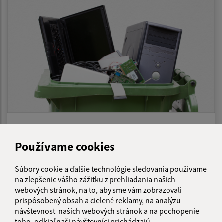
27.05.2026
Zber elektroodpadu v obci
Používame cookies
Súbory cookie a ďalšie technológie sledovania používame
na zlepšenie vášho zážitku z prehliadania našich
1
2
3
4
5
>
webových stránok, na to, aby sme vám zobrazovali
prispôsobený obsah a cielené reklamy, na analýzu
návštevnosti našich webových stránok a na pochopenie
toho, odkiaľ naši návštevníci prichádzajú.